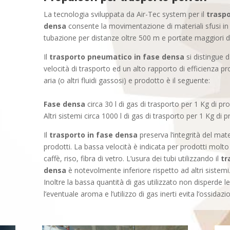
La tecnologia sviluppata da Air-Tec system per il
trasp
densa
consente la movimentazione di materiali sfusi in p
tubazione per distanze oltre 500 m e portate maggiori di
Il
trasporto pneumatico in fase densa
si distingue d
velocità di trasporto ed un alto rapporto di efficienza pro
aria (o altri fluidi gassosi) e prodotto è il seguente:
Fase densa
circa 30 l di gas di trasporto per 1 Kg di pr
Altri sistemi circa 1000 l di gas di trasporto per 1 Kg di 
Il
trasporto in fase densa
preserva l’integrità del mate
prodotti. La bassa velocità è indicata per prodotti molt
caffè, riso, fibra di vetro. L’usura dei tubi utilizzando il
tr
densa
è notevolmente inferiore rispetto ad altri sistemi
Inoltre la bassa quantità di gas utilizzato non disperde l
l’eventuale aroma e l’utilizzo di gas inerti evita l’ossidazi