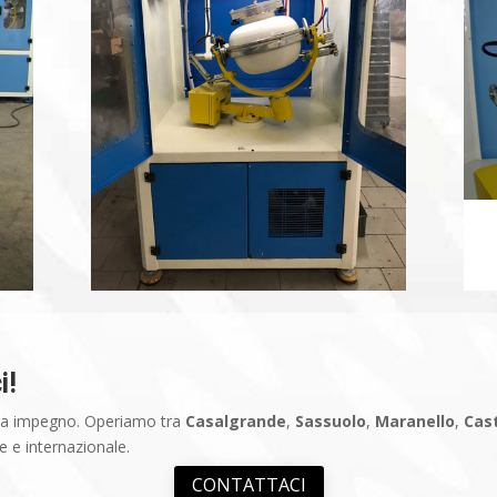
i!
nza impegno. Operiamo tra
Casalgrande
,
Sassuolo
,
Maranello
,
Cas
e e internazionale.
CONTATTACI