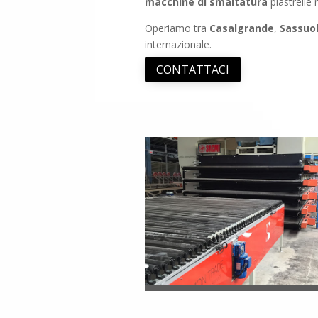
macchine di smaltatura
piastrelle 
Operiamo tra
Casalgrande
,
Sassuo
internazionale.
CONTATTACI